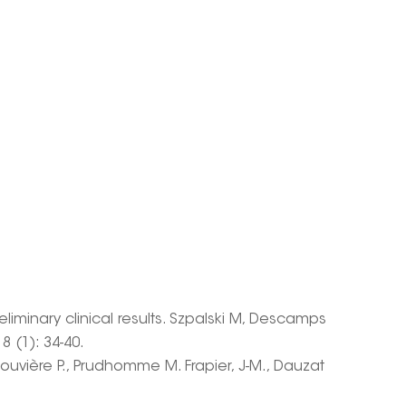
minary clinical results. Szpalski M, Descamps
 (1): 34-40.
ouvière P., Prudhomme M. Frapier, J-M., Dauzat