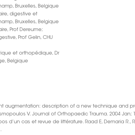
amp, Bruxelles, Belgique
ire, digestive et
amp, Bruxelles, Belgique
aire, Prof Dereume;
gestive, Prof Gelin, CHU
rique et orthopédique, Dr
ge, Belgique
t augmentation: description of a new technique and preli
Kosmopoulos V. Journal of Orthopaedic Trauma. 2004 Jan; 18
os d’un cas et revue de littérature. Raad E, Demaria R., R
.