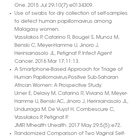
One. 2015 Jul 29;10(7):e0134309.
Use of swabs for dry collection of self-samples
to detect human papillomavirus among
Malagasy women.
Vassilakos P, Catarino R, Bougel S, Munoz M,
Benski C, Meyer-Hamme U, Jinoro J,
Heriniainasolo JL, Petignat P. Infect Agent
Cancer. 2016 Mar 17;11:13.
A Smartphone-Based Approach for Triage of
Human Papillomavirus-Positive Sub-Saharan
African Women: A Prospective Study.
Urner E, Delavy M, Catarino R, Viviano M, Meyer-
Hamme U, Benski AC, Jinoro J, Heriniainasolo JL,
Undurraga M, De Vuyst H, Combescure C,
Vassilakos P, Petignat P.
JMIR Mhealth Uhealth. 2017 May 29;5(5):e72.
Randomized Comparison of Two Vaginal Self-