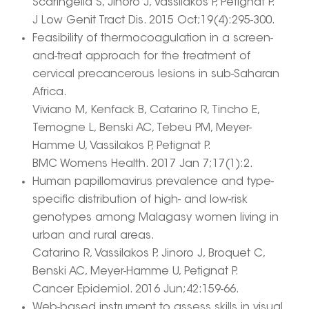
Scaringella S, Jinoro J, Vassilakos P, Petignat P.
J Low Genit Tract Dis. 2015 Oct;19(4):295-300.
Feasibility of thermocoagulation in a screen-
and-treat approach for the treatment of
cervical precancerous lesions in sub-Saharan
Africa.
Viviano M, Kenfack B, Catarino R, Tincho E,
Temogne L, Benski AC, Tebeu PM, Meyer-
Hamme U, Vassilakos P, Petignat P.
BMC Womens Health. 2017 Jan 7;17(1):2.
Human papillomavirus prevalence and type-
specific distribution of high- and low-risk
genotypes among Malagasy women living in
urban and rural areas.
Catarino R, Vassilakos P, Jinoro J, Broquet C,
Benski AC, Meyer-Hamme U, Petignat P.
Cancer Epidemiol. 2016 Jun;42:159-66.
Web-based instrument to assess skills in visual