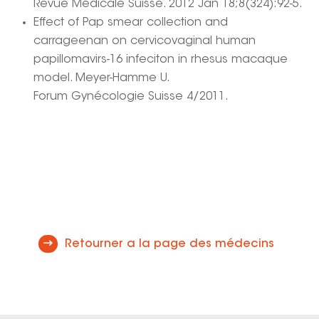
Revue Médicale Suisse. 2012 Jan 18;8(324):92-5.
Effect of Pap smear collection and
carrageenan on cervicovaginal human
papillomavirs-16 infeciton in rhesus macaque
model. Meyer-Hamme U.
Forum Gynécologie Suisse 4/2011.
Retourner a la page des médecins