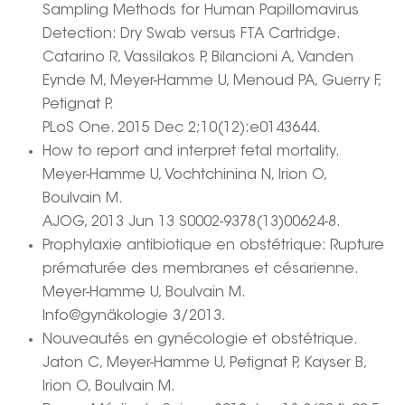
Sampling Methods for Human Papillomavirus
Detection: Dry Swab versus FTA Cartridge.
Catarino R, Vassilakos P, Bilancioni A, Vanden
Eynde M, Meyer-Hamme U, Menoud PA, Guerry F,
Petignat P.
PLoS One. 2015 Dec 2;10(12):e0143644.
How to report and interpret fetal mortality.
Meyer-Hamme U, Vochtchinina N, Irion O,
Boulvain M.
AJOG, 2013 Jun 13 S0002-9378(13)00624-8.
Prophylaxie antibiotique en obstétrique: Rupture
prématurée des membranes et césarienne.
Meyer-Hamme U, Boulvain M.
Info@gynäkologie 3/2013.
Nouveautés en gynécologie et obstétrique.
Jaton C, Meyer-Hamme U, Petignat P, Kayser B,
Irion O, Boulvain M.