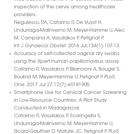
inspection of the cervix among healthcare
providers.
Negulescu RA, Catarino R, De Vuyst H,
Undurraga-Malinverno M, Meyer-Hamme U, Alec
M, Campana A, Vassilakos P, Petignat P.
Int J Gynaecol Obstet. 2016 Jul;134(1):107-13.
Accuracy of self-collected vaginal dry swabs
using the Xpert human papillomavirus assay.
Catarino R, Vassilakos P, Bilancioni A, Bougel S,
Boukrid M, Meyer-Hamme U, Petignat P. PLoS
One. 2017 Jul 27;12(7):e0181905.
Smartphone Use for Cervical Cancer Screening
in Low-Resource Countries: A Pilot Study
Conducted in Madagascar.
Catarino R, Vassilakos P, Scaringella S,
Undurraga-Malinverno M, Meyer-Hamme U,
Ricard-Gauthier D, Matute JC, Petignat P PLoS