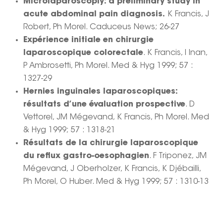
Microlaparoscopiy: a preliminary study in
acute abdominal pain diagnosis.
K Francis, J
Robert, Ph Morel. Caduceus News; 26-27
Expérience initiale en chirurgie
laparoscopique colorectale
. K Francis, I Inan,
P Ambrosetti, Ph Morel. Med & Hyg 1999; 57 :
1327-29
Hernies inguinales laparoscopiques:
résultats d’une évaluation prospective
. D
Vettorel, JM Mégevand, K Francis, Ph Morel. Med
& Hyg 1999; 57 : 1318-21
Résultats de la chirurgie laparoscopique
du reflux gastro-oesophagien
. F Triponez, JM
Mégevand, J Oberholzer, K Francis, K Djébailli,
Ph Morel, O Huber. Med & Hyg 1999; 57 : 1310-13