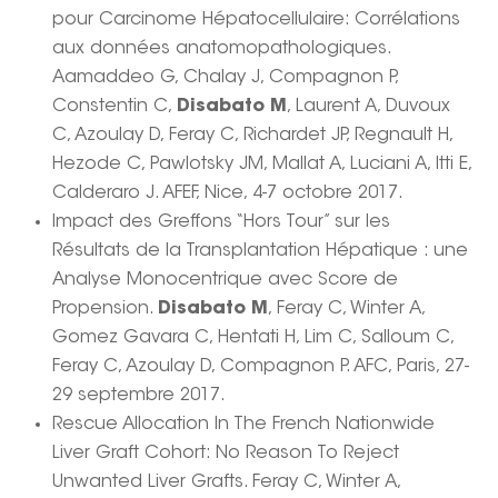
pour Carcinome Hépatocellulaire: Corrélations
aux données anatomopathologiques.
Aamaddeo G, Chalay J, Compagnon P,
Constentin C,
Disabato M
, Laurent A, Duvoux
C, Azoulay D, Feray C, Richardet JP, Regnault H,
Hezode C, Pawlotsky JM, Mallat A, Luciani A, Itti E,
Calderaro J. AFEF, Nice, 4-7 octobre 2017.
Impact des Greffons “Hors Tour” sur les
Résultats de la Transplantation Hépatique : une
Analyse Monocentrique avec Score de
Propension.
Disabato M
, Feray C, Winter A,
Gomez Gavara C, Hentati H, Lim C, Salloum C,
Feray C, Azoulay D, Compagnon P. AFC, Paris, 27-
29 septembre 2017.
Rescue Allocation In The French Nationwide
Liver Graft Cohort: No Reason To Reject
Unwanted Liver Grafts. Feray C, Winter A,