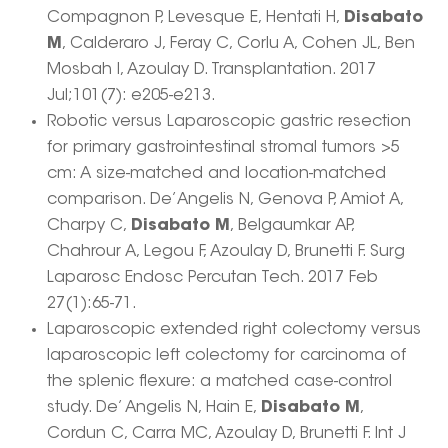
Compagnon P, Levesque E, Hentati H,
Disabato
M
, Calderaro J, Feray C, Corlu A, Cohen JL, Ben
Mosbah I, Azoulay D. Transplantation. 2017
Jul;101(7): e205-e213.
Robotic versus Laparoscopic gastric resection
for primary gastrointestinal stromal tumors >5
cm: A size-matched and location-matched
comparison. De’Angelis N, Genova P, Amiot A,
Charpy C,
Disabato M
, Belgaumkar AP,
Chahrour A, Legou F, Azoulay D, Brunetti F. Surg
Laparosc Endosc Percutan Tech. 2017 Feb
27(1):65-71.
Laparoscopic extended right colectomy versus
laparoscopic left colectomy for carcinoma of
the splenic flexure: a matched case-control
study. De’ Angelis N, Hain E,
Disabato M
,
Cordun C, Carra MC, Azoulay D, Brunetti F. Int J