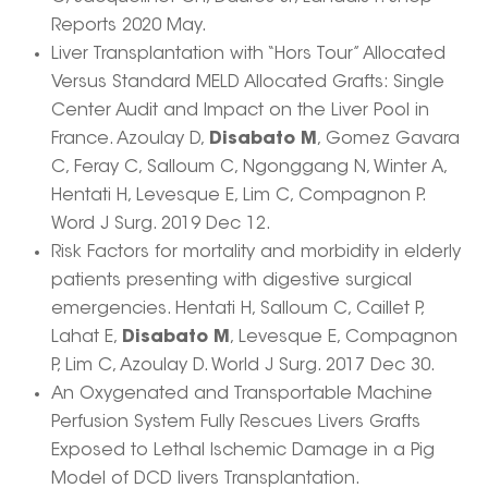
Reports 2020 May.
Liver Transplantation with “Hors Tour” Allocated
Versus Standard MELD Allocated Grafts: Single
Center Audit and Impact on the Liver Pool in
France. Azoulay D,
Disabato M
, Gomez Gavara
C, Feray C, Salloum C, Ngonggang N, Winter A,
Hentati H, Levesque E, Lim C, Compagnon P.
Word J Surg. 2019 Dec 12.
Risk Factors for mortality and morbidity in elderly
patients presenting with digestive surgical
emergencies. Hentati H, Salloum C, Caillet P,
Lahat E,
Disabato M
, Levesque E, Compagnon
P, Lim C, Azoulay D. World J Surg. 2017 Dec 30.
An Oxygenated and Transportable Machine
Perfusion System Fully Rescues Livers Grafts
Exposed to Lethal Ischemic Damage in a Pig
Model of DCD livers Transplantation.