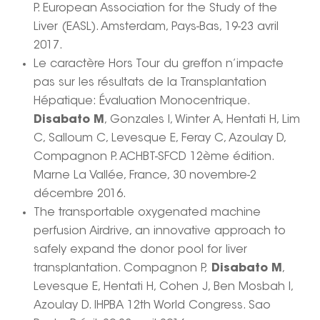
P. European Association for the Study of the
Liver (EASL). Amsterdam, Pays-Bas, 19-23 avril
2017.
Le caractère Hors Tour du greffon n’impacte
pas sur les résultats de la Transplantation
Hépatique: Évaluation Monocentrique.
Disabato M
, Gonzales I, Winter A, Hentati H, Lim
C, Salloum C, Levesque E, Feray C, Azoulay D,
Compagnon P. ACHBT-SFCD 12ème édition.
Marne La Vallée, France, 30 novembre-2
décembre 2016.
The transportable oxygenated machine
perfusion Airdrive, an innovative approach to
safely expand the donor pool for liver
transplantation. Compagnon P,
Disabato M
,
Levesque E, Hentati H, Cohen J, Ben Mosbah I,
Azoulay D. IHPBA 12th World Congress. Sao