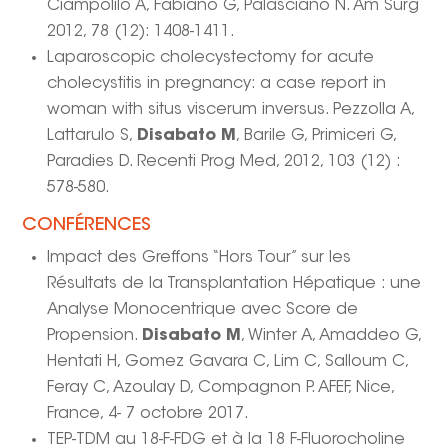
Ciampolilo A, Fabiano G, Palasciano N. Am Surg
2012, 78 (12): 1408-1411.
Laparoscopic cholecystectomy for acute
cholecystitis in pregnancy: a case report in
woman with situs viscerum inversus. Pezzolla A,
Lattarulo S,
Disabato M
, Barile G, Primiceri G,
Paradies D. Recenti Prog Med, 2012, 103 (12) :
578-580.
CONFÉRENCES
Impact des Greffons “Hors Tour” sur les
Résultats de la Transplantation Hépatique : une
Analyse Monocentrique avec Score de
Propension.
Disabato M
, Winter A, Amaddeo G,
Hentati H, Gomez Gavara C, Lim C, Salloum C,
Feray C, Azoulay D, Compagnon P. AFEF, Nice,
France, 4- 7 octobre 2017.
TEP-TDM au 18-F-FDG et à la 18 F-Fluorocholine