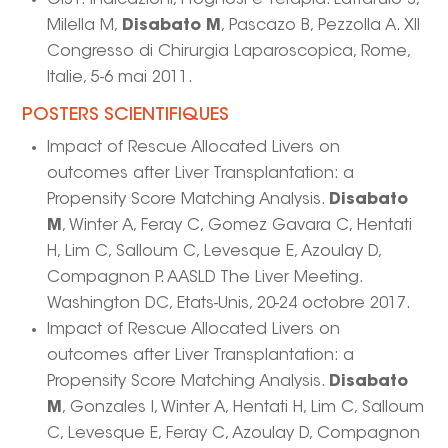
GIST: Indicazioni, Prognosi e Terapia. Lattarulo S,
Milella M,
Disabato M
, Pascazo B, Pezzolla A. XII
Congresso di Chirurgia Laparoscopica, Rome,
Italie, 5-6 mai 2011.
POSTERS SCIENTIFIQUES
Impact of Rescue Allocated Livers on
outcomes after Liver Transplantation: a
Propensity Score Matching Analysis.
Disabato
M
, Winter A, Feray C, Gomez Gavara C, Hentati
H, Lim C, Salloum C, Levesque E, Azoulay D,
Compagnon P. AASLD The Liver Meeting.
Washington DC, Etats-Unis, 20-24 octobre 2017.
Impact of Rescue Allocated Livers on
outcomes after Liver Transplantation: a
Propensity Score Matching Analysis.
Disabato
M
, Gonzales I, Winter A, Hentati H, Lim C, Salloum
C, Levesque E, Feray C, Azoulay D, Compagnon