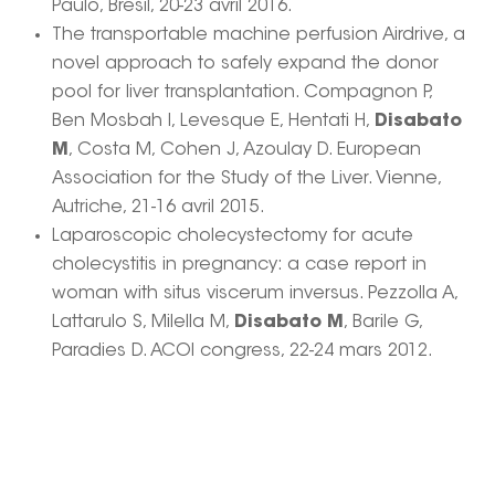
Paulo, Brésil, 20-23 avril 2016.
The transportable machine perfusion Airdrive, a
novel approach to safely expand the donor
pool for liver transplantation. Compagnon P,
Ben Mosbah I, Levesque E, Hentati H,
Disabato
M
, Costa M, Cohen J, Azoulay D. European
Association for the Study of the Liver. Vienne,
Autriche, 21-16 avril 2015.
Laparoscopic cholecystectomy for acute
cholecystitis in pregnancy: a case report in
woman with situs viscerum inversus. Pezzolla A,
Lattarulo S, Milella M,
Disabato M
, Barile G,
Paradies D. ACOI congress, 22-24 mars 2012.