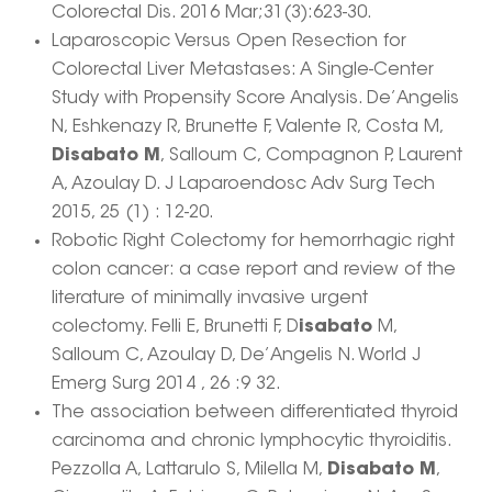
Colorectal Dis. 2016 Mar;31(3):623-30.
Laparoscopic Versus Open Resection for
Colorectal Liver Metastases: A Single-Center
Study with Propensity Score Analysis. De’Angelis
N, Eshkenazy R, Brunette F, Valente R, Costa M,
Disabato M
, Salloum C, Compagnon P, Laurent
A, Azoulay D. J Laparoendosc Adv Surg Tech
2015, 25 (1) : 12-20.
Robotic Right Colectomy for hemorrhagic right
colon cancer: a case report and review of the
literature of minimally invasive urgent
colectomy. Felli E, Brunetti F, D
isabato
M,
Salloum C, Azoulay D, De’Angelis N. World J
Emerg Surg 2014 , 26 :9 32.
The association between differentiated thyroid
carcinoma and chronic lymphocytic thyroiditis.
Pezzolla A, Lattarulo S, Milella M,
Disabato M
,