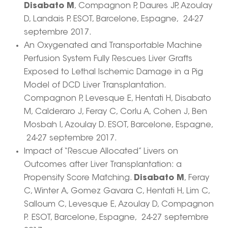
Disabato M
, Compagnon P, Daures JP, Azoulay
D, Landais P. ESOT, Barcelone, Espagne, 24-27
septembre 2017.
An Oxygenated and Transportable Machine
Perfusion System Fully Rescues Liver Grafts
Exposed to Lethal Ischemic Damage in a Pig
Model of DCD Liver Transplantation.
Compagnon P, Levesque E, Hentati H, Disabato
M, Calderaro J, Feray C, Corlu A, Cohen J, Ben
Mosbah I, Azoulay D. ESOT, Barcelone, Espagne,
24-27 septembre 2017.
Impact of “Rescue Allocated” Livers on
Outcomes after Liver Transplantation: a
Propensity Score Matching.
Disabato M
, Feray
C, Winter A, Gomez Gavara C, Hentati H, Lim C,
Salloum C, Levesque E, Azoulay D, Compagnon
P. ESOT, Barcelone, Espagne, 24-27 septembre